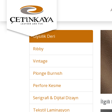
Giysilik Deri
Rıbby
Vıntage
Plonge Burnısh
Perfore Kesme
Serigrafi & Dijital Dizayn
İlgil
Tekstil Laminasyon