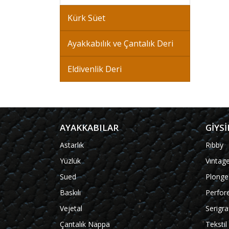
Kürk Süet
Ayakkabılık ve Çantalık Deri
Eldivenlik Deri
AYAKKABILAR
GİYSİ
Astarlık
Rıbby
Yüzlük
Vıntag
Sued
Plonge
Baskılı
Perfor
Vejetal
Serigra
Çantalık Nappa
Teksti