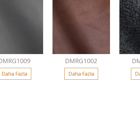
DMRG1009
DMRG1002
DM
Daha Fazla
Daha Fazla
D