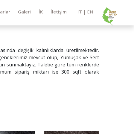
arlar
Galeri
İK
İletişim
IT
|
EN
sında değişik kalınlıklarda üretilmektedir.
eçeneklerimiz mevcut olup, Yumuşak ve Sert
ürün sunmaktayız. Talebe göre tüm renklerde
imum sipariş miktarı ise 300 sqft olarak