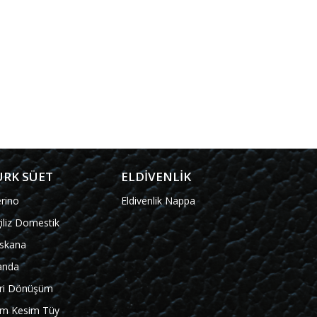
ÜRK SÜET
ELDİVENLİK
rino
Eldivenlik Nappa
giliz Domestik
skana
landa
ri Dönüşüm
m Kesim Tüy