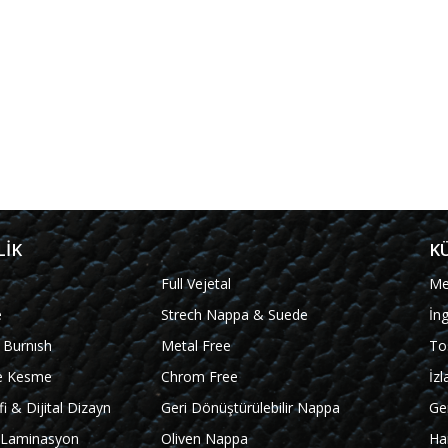
LİK
K
Full Vejetal
Me
e
Strech Nappa & Suede
İn
 Burnısh
Metal Free
To
e Kesme
Chrom Free
İz
fi & Dijital Dizayn
Geri Dönüştürülebilir Nappa
Ge
l Laminasyon
Oliven Nappa
Ha