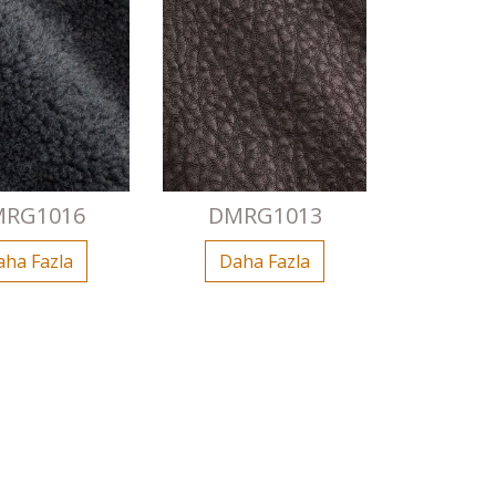
RG1016
DMRG1013
aha Fazla
Daha Fazla